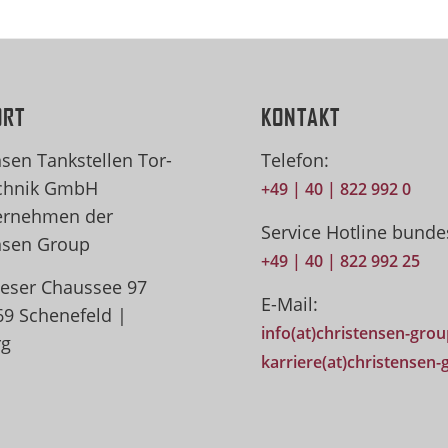
ORT
KONTAKT
nsen Tankstellen Tor-
Telefon:
chnik GmbH
+49 | 40 | 822 992 0
ernehmen der
Service Hotline bunde
nsen Group
+49 | 40 | 822 992 25
eser Chaussee 97
E-Mail:
69 Schenefeld |
info(at)christensen-gro
g
karriere(at)christensen